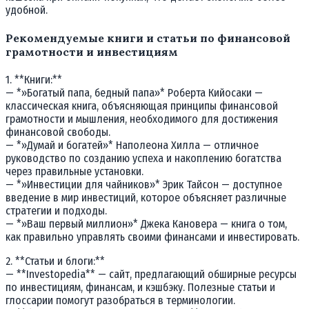
удобной.
Рекомендуемые книги и статьи по финансовой
грамотности и инвестициям
1. **Книги:**
— *»Богатый папа, бедный папа»* Роберта Кийосаки —
классическая книга, объясняющая принципы финансовой
грамотности и мышления, необходимого для достижения
финансовой свободы.
— *»Думай и богатей»* Наполеона Хилла — отличное
руководство по созданию успеха и накоплению богатства
через правильные установки.
— *»Инвестиции для чайников»* Эрик Тайсон — доступное
введение в мир инвестиций, которое объясняет различные
стратегии и подходы.
— *»Ваш первый миллион»* Джека Кановера — книга о том,
как правильно управлять своими финансами и инвестировать.
2. **Статьи и блоги:**
— **Investopedia** — сайт, предлагающий обширные ресурсы
по инвестициям, финансам, и кэшбэку. Полезные статьи и
глоссарии помогут разобраться в терминологии.