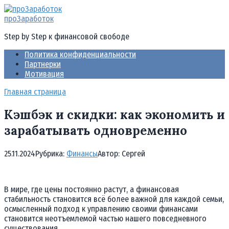
Перейти
к
проЗаработок
контенту
Step by Step к финансовой свободе
Политика конфиденциальности
Партнерки
Мотивация
Главная страница
Кэшбэк и скидки: как экономить и
зарабатывать одновременно
25.11.2024
Рубрика:
Финансы
Автор:
Cергей
В мире, где цены постоянно растут, а финансовая
стабильность становится всё более важной для каждой семьи,
осмысленный подход к управлению своими финансами
становится неотъемлемой частью нашего повседневного
существования.