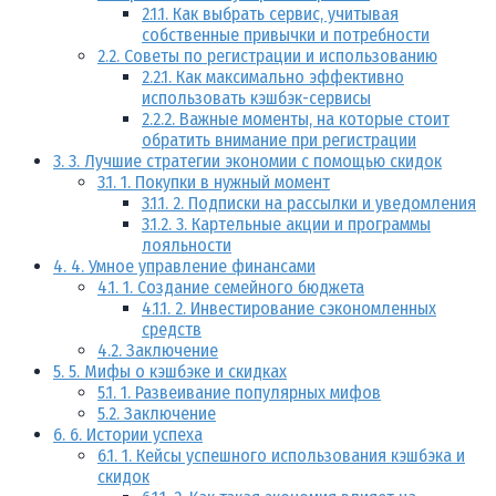
2.1.1.
Как выбрать сервис, учитывая
собственные привычки и потребности
2.2.
Советы по регистрации и использованию
2.2.1.
Как максимально эффективно
использовать кэшбэк-сервисы
2.2.2.
Важные моменты, на которые стоит
обратить внимание при регистрации
3.
3. Лучшие стратегии экономии с помощью скидок
3.1.
1. Покупки в нужный момент
3.1.1.
2. Подписки на рассылки и уведомления
3.1.2.
3. Картельные акции и программы
лояльности
4.
4. Умное управление финансами
4.1.
1. Создание семейного бюджета
4.1.1.
2. Инвестирование сэкономленных
средств
4.2.
Заключение
5.
5. Мифы о кэшбэке и скидках
5.1.
1. Развеивание популярных мифов
5.2.
Заключение
6.
6. Истории успеха
6.1.
1. Кейсы успешного использования кэшбэка и
скидок