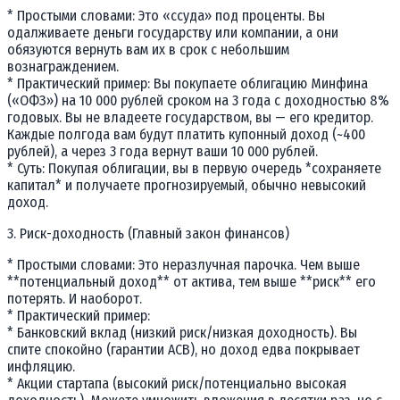
* Простыми словами: Это «ссуда» под проценты. Вы
одалживаете деньги государству или компании, а они
обязуются вернуть вам их в срок с небольшим
вознаграждением.
* Практический пример: Вы покупаете облигацию Минфина
(«ОФЗ») на 10 000 рублей сроком на 3 года с доходностью 8%
годовых. Вы не владеете государством, вы — его кредитор.
Каждые полгода вам будут платить купонный доход (~400
рублей), а через 3 года вернут ваши 10 000 рублей.
* Суть: Покупая облигации, вы в первую очередь *сохраняете
капитал* и получаете прогнозируемый, обычно невысокий
доход.
3. Риск-доходность (Главный закон финансов)
* Простыми словами: Это неразлучная парочка. Чем выше
**потенциальный доход** от актива, тем выше **риск** его
потерять. И наоборот.
* Практический пример:
* Банковский вклад (низкий риск/низкая доходность). Вы
спите спокойно (гарантии АСВ), но доход едва покрывает
инфляцию.
* Акции стартапа (высокий риск/потенциально высокая