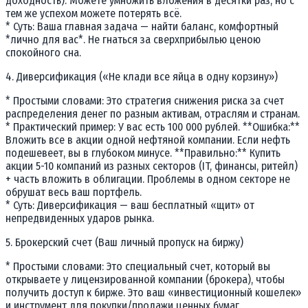
доходность). Можете умножить вложения в десятки раз, но с
тем же успехом можете потерять всё.
* Суть: Ваша главная задача — найти баланс, комфортный
*лично для вас*. Не гнаться за сверхприбылью ценою
спокойного сна.
4. Диверсификация («Не клади все яйца в одну корзину»)
* Простыми словами: Это стратегия снижения риска за счет
распределения денег по разным активам, отраслям и странам.
* Практический пример: У вас есть 100 000 рублей. **Ошибка:**
Вложить все в акции одной нефтяной компании. Если нефть
подешевеет, вы в глубоком минусе. **Правильно:** Купить
акции 5-10 компаний из разных секторов (IT, финансы, ритейл)
+ часть вложить в облигации. Проблемы в одном секторе не
обрушат весь ваш портфель.
* Суть: Диверсификация — ваш бесплатный «щит» от
непредвиденных ударов рынка.
5. Брокерский счет (Ваш личный пропуск на биржу)
* Простыми словами: Это специальный счет, который вы
открываете у лицензированной компании (брокера), чтобы
получить доступ к бирже. Это ваш «инвестиционный кошелек»
и инструмент для покупки/продажи ценных бумаг.