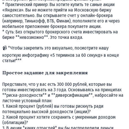
* Практический пример: Вы хотите купить те самые акции
«Яндекса». Вы не можете прийти на Московскую биржу
самостоятельно. Вы открываете счет у онлайн-брокера
(например, Тинькофф, ВТБ, Финам), пополняете его и через
мобильное приложение брокера покупаете акции.
* Суть: Без открытого брокерского счета инвестировать на
бирже **невозможно**. Это точка входа.
📹 *Чтобы закрепить это визуально, посмотрите нашу
короткую инфографику «5 терминов за 60 секунд» в конце
статьи!***
Простое задание для закрепления
Представьте, что у вас есть 300 000 рублей, которые вы
готовы инвестировать на 3 года. Основываясь на принципах
**риска-доходности** и **диверсификации**, набросайте на
листочке условный план:
1. Какой процент (рублей) вы готовы рискнуть ради
потенциально высокой доходности (акции)?
2. Какой процент хотите сохранить с умеренным доходом
(облигации)?
3. В акции *каких отраслей* вы бы распределили деньги,