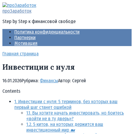
Перейти
к
проЗаработок
контенту
Step by Step к финансовой свободе
Политика конфиденциальности
Партнерки
Мотивация
Главная страница
Инвестиции с нуля
16.01.2026
Рубрика:
Финансы
Автор:
Cергей
Contents
1.
Инвестиции с нуля: 5 терминов, без которых ваш
первый шаг станет ошибкой
1.1.
Вы хотите начать инвестировать, но боитесь
«войти не в ту дверь»?
1.2.
5 китов, на которых держится ваш
инвестиционный мир 🐋