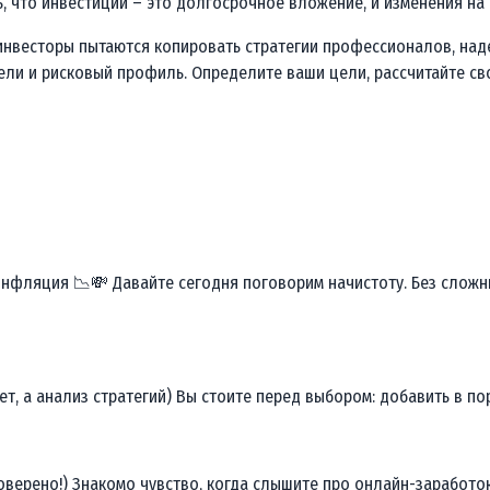
, что инвестиции – это долгосрочное вложение, и изменения на
нвесторы пытаются копировать стратегии профессионалов, надея
ели и рисковый профиль. Определите ваши цели, рассчитайте св
фляция 📉💸 Давайте сегодня поговорим начистоту. Без сложных
ет, а анализ стратегий) Вы стоите перед выбором: добавить в п
оверено!) Знакомо чувство, когда слышите про онлайн-заработок