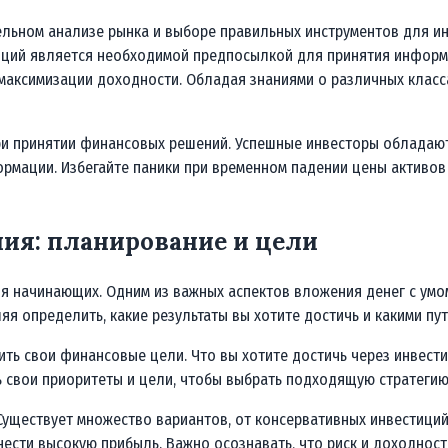
льном анализе рынка и выборе правильных инструментов для ин
енций является необходимой предпосылкой для принятия информ
 максимизации доходности. Обладая знаниями о различных класс
и принятии финансовых решений. Успешные инвесторы обладают
рмации. Избегайте паники при временном падении цены активов
ия: планирование и цели
ля начинающих. Одним из важных аспектов вложения денег с умом
я определить, какие результаты вы хотите достичь и какими пу
ить свои финансовые цели. Что вы хотите достичь через инвести
 свои приоритеты и цели, чтобы выбрать подходящую стратегию
уществует множество вариантов, от консервативных инвестиций
нести высокую прибыль. Важно осознавать, что риск и доходност