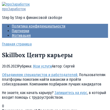
Перейти
к
проЗаработок
контенту
Step by Step к финансовой свободе
Политика конфиденциальности
Партнерки
Мотивация
Главная страница
Skillbox Центр карьеры
20.05.2023
Рубрика:
Мои услуги
Автор:
Cергей
Объединяем специалистов и работодателей.
Пользователям
платформы помогаем найти вакансии и пройти
собеседования. Компаниям подбираем лучших кандидатов
Не знаете, как начать карьеру?
Запишитесь на курс
, в который
входит помощь с трудоустройством.
0