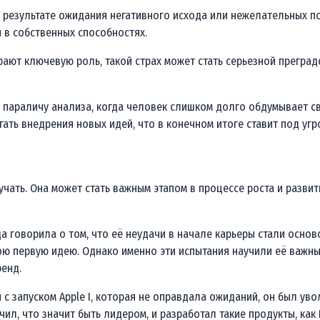
 результате ожидания негативного исхода или нежелательных по
й в собственных способностях.
грают ключевую роль, такой страх может стать серьезной преград
к параличу анализа, когда человек слишком долго обдумывает с
ать внедрения новых идей, что в конечном итоге ставит под угр
бучать. Она может стать важным этапом в процессе роста и развит
а говорила о том, что её неудачи в начале карьеры стали осново
ю первую идею. Однако именно эти испытания научили её важным
енд.
 с запуском Apple I, которая не оправдала ожиданий, он был ув
л, что значит быть лидером, и разработал такие продукты, как N