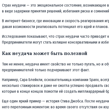
Страх неудачи — это эмоциональное состояние, возникающее в
в виде задержки принятия решений, избегания риска и сомнени
В интернет-бизнесе, где инновации и скорость реагирования и
давая возможности реализовать потенциал его идей и планов.
Исследования показывают, что страх неудачи часто приводит 
Предприниматели могут стать излишне консервативными и избег
Как неудача может быть полезной
Тем не менее, неудача имеет свойство не только пугать, но и о
предпринимателей только подчеркивают этот факт.
Например, Сара Блейкли, основательница компании Spanx, всегд
несколько стажировок и даже не смогла успешно продавать сво
которые в конце концов помогли ей создать миллиардерный бр
Еще один яркий пример — история Стива Джобса. После неудачи
него переломным моментом: во время своего отсутствия он изучи