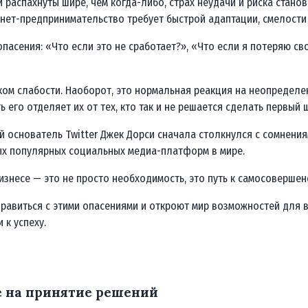
 распахнуты шире, чем когда-либо, страх неудачи и риска стан
нет-предпринимательство требует быстрой адаптации, смелости 
асения: «Что если это не сработает?», «Что если я потеряю сво
аком слабости. Наоборот, это нормальная реакция на неопредел
 его отделяет их от тех, кто так и не решается сделать первый ш
 основатель Twitter Джек Дорси сначала столкнулся с сомнениям
мых популярных социальных медиа-платформ в мире.
бизнесе — это не просто необходимость, это путь к самосоверш
 справиться с этими опасениями и откроют мир возможностей для
 к успеху.
е на принятие решений