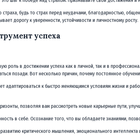
это шаг к победе над страхом. Признавайте свои достижения и 
го страха, будь то страх перед неудачами, благодарностью, об
ывает дорогу к уверенности, устойчивости и личностному росту.
струмент успеха
ю роль в достижении успеха как в личной, так и в профессион
статься позади. Вот несколько причин, почему постоянное обучени
гает адаптироваться к быстро меняющимся условиям жизни и рабо
ризонты, позволяя вам рассмотреть новые карьерные пути, улуч
ность в себе. Осознание того, что вы обладаете знаниями, позв
 развитию критического мышления, эмоционального интеллекта и