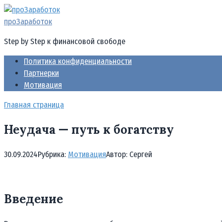
Перейти
к
проЗаработок
контенту
Step by Step к финансовой свободе
Политика конфиденциальности
Партнерки
Мотивация
Главная страница
Неудача — путь к богатству
30.09.2024
Рубрика:
Мотивация
Автор:
Cергей
Введение