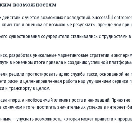
иким возможностям
ействий с учетом возможных последствий. Successful entrepreneur
ти клиентов и оценивают возможные результаты, прежде чем прин
воего существования соучредители сталкивались с трудностями 
риск, разработав уникальные маркетинговые стратегии и экспери
 пути в конечном итоге привела к созданию успешной платформы
тели решили протестировать идею службы такси, основанной на 
 эти риски и целенаправленная работа над улучшением сервиса 
си и транспорту в целом.
о авантюра, а необходимый элемент роста и инноваций. Приняти
 конечном итоге, достигать значительных успехов в интернет-би
нным — упускать возможность, которая может привести к прорыву