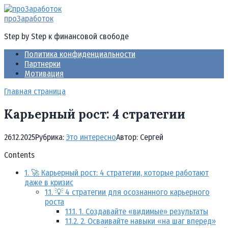
Перейти
к
проЗаработок
контенту
Step by Step к финансовой свободе
Политика конфиденциальности
Партнерки
Мотивация
Главная страница
Карьерный рост: 4 стратегии
26.12.2025
Рубрика:
Это интересно
Автор:
Cергей
Contents
1.
🚀 Карьерный рост: 4 стратегии, которые работают
даже в кризис
1.1.
💡 4 стратегии для осознанного карьерного
роста
1.1.1.
1. Создавайте «видимые» результаты
1.1.2.
2. Осваивайте навыки «на шаг вперед»