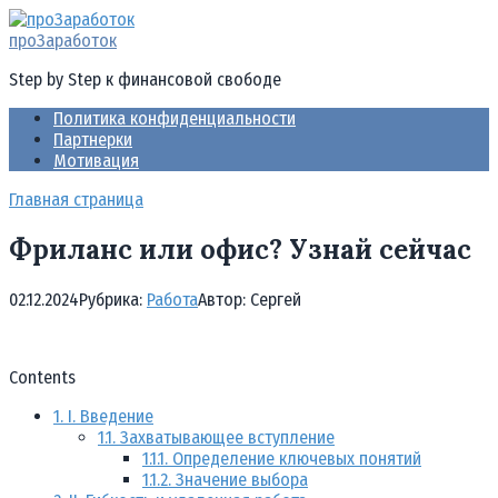
Перейти
к
проЗаработок
контенту
Step by Step к финансовой свободе
Политика конфиденциальности
Партнерки
Мотивация
Главная страница
Фриланс или офис? Узнай сейчас
02.12.2024
Рубрика:
Работа
Автор:
Cергей
Contents
1.
I. Введение
1.1.
Захватывающее вступление
1.1.1.
Определение ключевых понятий
1.1.2.
Значение выбора