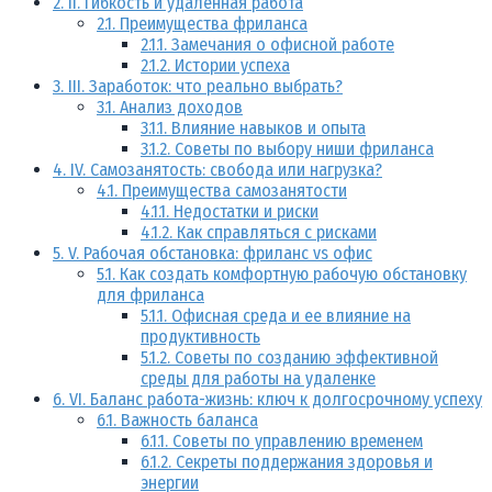
2.
II. Гибкость и удаленная работа
2.1.
Преимущества фриланса
2.1.1.
Замечания о офисной работе
2.1.2.
Истории успеха
3.
III. Заработок: что реально выбрать?
3.1.
Анализ доходов
3.1.1.
Влияние навыков и опыта
3.1.2.
Советы по выбору ниши фриланса
4.
IV. Самозанятость: свобода или нагрузка?
4.1.
Преимущества самозанятости
4.1.1.
Недостатки и риски
4.1.2.
Как справляться с рисками
5.
V. Рабочая обстановка: фриланс vs офис
5.1.
Как создать комфортную рабочую обстановку
для фриланса
5.1.1.
Офисная среда и ее влияние на
продуктивность
5.1.2.
Советы по созданию эффективной
среды для работы на удаленке
6.
VI. Баланс работа-жизнь: ключ к долгосрочному успеху
6.1.
Важность баланса
6.1.1.
Советы по управлению временем
6.1.2.
Секреты поддержания здоровья и
энергии