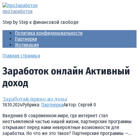
Перейти
к
проЗаработок
контенту
Step by Step к финансовой свободе
Политика конфиденциальности
Партнерки
Мотивация
Главная страница
Заработок онлайн Активный
доход
Заработай прямо из дома
18.10.2024
Рубрика:
Партнёрка
Автор:
Cергей
0
Введение В современном мире, где интернет стал
неотъемлемой частью нашей жизни, партнерские программы
открывают перед нами невероятные возможности для
заработка. Но что же это такое? Партнерские программы —…