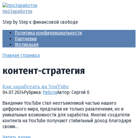
Перейти
к
проЗаработок
контенту
Step by Step к финансовой свободе
Политика конфиденциальности
Партнерки
Мотивация
Главная страница
контент-стратегия
Как заработать на YouTube
04.07.2024
Рубрика:
Работа
Автор:
Cергей
0
Введение YouTube стал неотъемлемой частью нашего
цифрового мира, предлагая не только развлечения, но и
уникальные возможности для заработка. Многие создатели
контента на YouTube получают стабильный доход благодаря
своим…
Читать далее