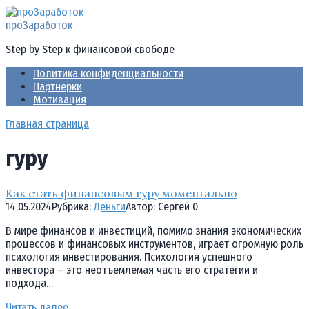
Перейти
к
проЗаработок
контенту
Step by Step к финансовой свободе
Политика конфиденциальности
Партнерки
Мотивация
Главная страница
гуру
Как стать финансовым гуру моментально
14.05.2024
Рубрика:
Деньги
Автор:
Cергей
0
В мире финансов и инвестиций, помимо знания экономических
процессов и финансовых инструментов, играет огромную роль
психология инвестирования. Психология успешного
инвестора – это неотъемлемая часть его стратегии и
подхода…
Читать далее